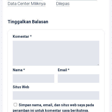
Data Center Miliknya
Dilepas
Tinggalkan Balasan
Komentar
*
Nama
*
Email
*
Situs Web
Simpan nama, email, dan situs web saya pada
peramban ini untuk komentar saya berikutnya.