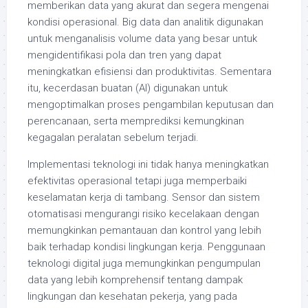
memberikan data yang akurat dan segera mengenai
kondisi operasional. Big data dan analitik digunakan
untuk menganalisis volume data yang besar untuk
mengidentifikasi pola dan tren yang dapat
meningkatkan efisiensi dan produktivitas. Sementara
itu, kecerdasan buatan (AI) digunakan untuk
mengoptimalkan proses pengambilan keputusan dan
perencanaan, serta memprediksi kemungkinan
kegagalan peralatan sebelum terjadi.
Implementasi teknologi ini tidak hanya meningkatkan
efektivitas operasional tetapi juga memperbaiki
keselamatan kerja di tambang. Sensor dan sistem
otomatisasi mengurangi risiko kecelakaan dengan
memungkinkan pemantauan dan kontrol yang lebih
baik terhadap kondisi lingkungan kerja. Penggunaan
teknologi digital juga memungkinkan pengumpulan
data yang lebih komprehensif tentang dampak
lingkungan dan kesehatan pekerja, yang pada