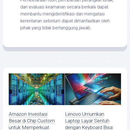
Pemeliharaan rutin, pembaruan perangkat lunak,
dan evaluasi keamanan secara berkala dapat
membantu mengidentifikasi dan mengatasi
kerentanan sebelum dapat dimanfaatkan oleh
pihak yang tidak bertanggung jawab.
Amazon Investasi
Lenovo Umumkan
Besar di Chip Custom
Laptop Layar Sentuh
untuk Memperkuat
dengan Keyboard Bisa