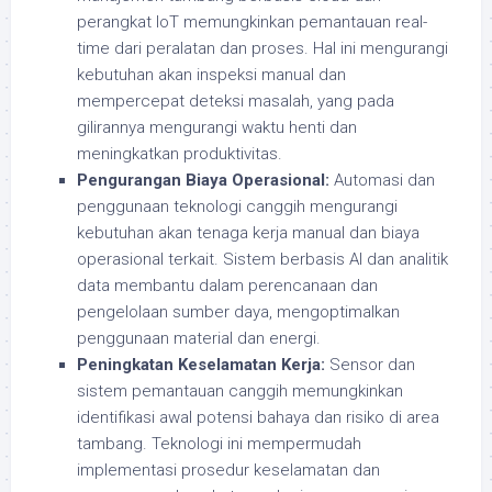
perangkat IoT memungkinkan pemantauan real-
time dari peralatan dan proses. Hal ini mengurangi
kebutuhan akan inspeksi manual dan
mempercepat deteksi masalah, yang pada
gilirannya mengurangi waktu henti dan
meningkatkan produktivitas.
Pengurangan Biaya Operasional:
Automasi dan
penggunaan teknologi canggih mengurangi
kebutuhan akan tenaga kerja manual dan biaya
operasional terkait. Sistem berbasis AI dan analitik
data membantu dalam perencanaan dan
pengelolaan sumber daya, mengoptimalkan
penggunaan material dan energi.
Peningkatan Keselamatan Kerja:
Sensor dan
sistem pemantauan canggih memungkinkan
identifikasi awal potensi bahaya dan risiko di area
tambang. Teknologi ini mempermudah
implementasi prosedur keselamatan dan