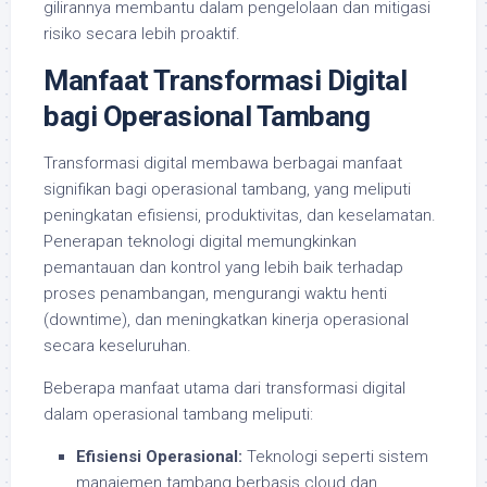
gilirannya membantu dalam pengelolaan dan mitigasi
risiko secara lebih proaktif.
Manfaat Transformasi Digital
bagi Operasional Tambang
Transformasi digital membawa berbagai manfaat
signifikan bagi operasional tambang, yang meliputi
peningkatan efisiensi, produktivitas, dan keselamatan.
Penerapan teknologi digital memungkinkan
pemantauan dan kontrol yang lebih baik terhadap
proses penambangan, mengurangi waktu henti
(downtime), dan meningkatkan kinerja operasional
secara keseluruhan.
Beberapa manfaat utama dari transformasi digital
dalam operasional tambang meliputi:
Efisiensi Operasional:
Teknologi seperti sistem
manajemen tambang berbasis cloud dan