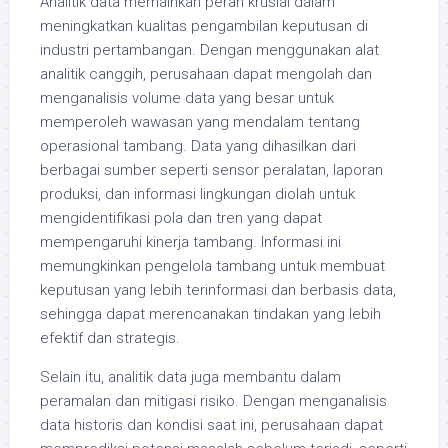
Analitik data memainkan peran krusial dalam
meningkatkan kualitas pengambilan keputusan di
industri pertambangan. Dengan menggunakan alat
analitik canggih, perusahaan dapat mengolah dan
menganalisis volume data yang besar untuk
memperoleh wawasan yang mendalam tentang
operasional tambang. Data yang dihasilkan dari
berbagai sumber seperti sensor peralatan, laporan
produksi, dan informasi lingkungan diolah untuk
mengidentifikasi pola dan tren yang dapat
mempengaruhi kinerja tambang. Informasi ini
memungkinkan pengelola tambang untuk membuat
keputusan yang lebih terinformasi dan berbasis data,
sehingga dapat merencanakan tindakan yang lebih
efektif dan strategis.
Selain itu, analitik data juga membantu dalam
peramalan dan mitigasi risiko. Dengan menganalisis
data historis dan kondisi saat ini, perusahaan dapat