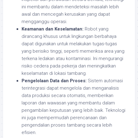
ini membantu dalam mendeteksi masalah lebih
awal dan mencegah kerusakan yang dapat
mengganggu operasi.
Keamanan dan Keselamatan:
Robot yang
dirancang khusus untuk lingkungan berbahaya
dapat digunakan untuk melakukan tugas-tugas
yang berisiko tinggi, seperti memeriksa area yang
terkena ledakan atau kontaminasi. Ini mengurangi
risiko cedera pada pekerja dan meningkatkan
keselamatan di lokasi tambang.
Pengelolaan Data dan Proses:
Sistem automasi
terintegrasi dapat mengelola dan menganalisis
data produksi secara otomatis, memberikan
laporan dan wawasan yang membantu dalam
pengambilan keputusan yang lebih baik. Teknologi
ini juga mempermudah perencanaan dan
pengendalian proses tambang secara lebih
efisien.